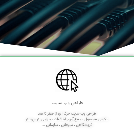
ف
ع
ا
ل
د
ر
ح
و
ز
ه
ه
ا
ی
ا
طراحی وب سایت
طراحی وب سایت حرفه ای از صفر تا صد
عکاسی محصول ، جمع آوری اطلاعات ، طراحی بنر، پوستر
فروشگاهی ، تبلیغاتی ، سازمانی ...