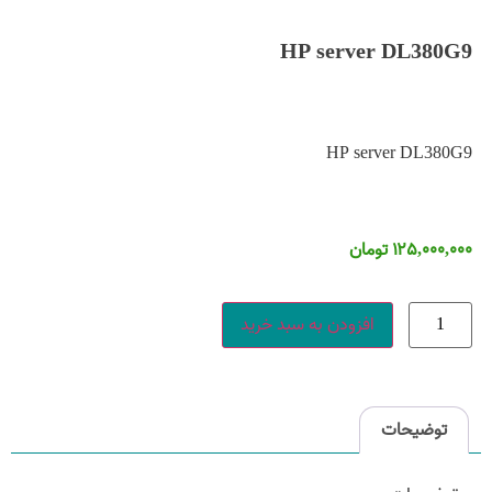
HP server DL380G9
HP server DL380G9
۱۲۵,۰۰۰,۰۰۰
تومان
افزودن به سبد خرید
توضیحات