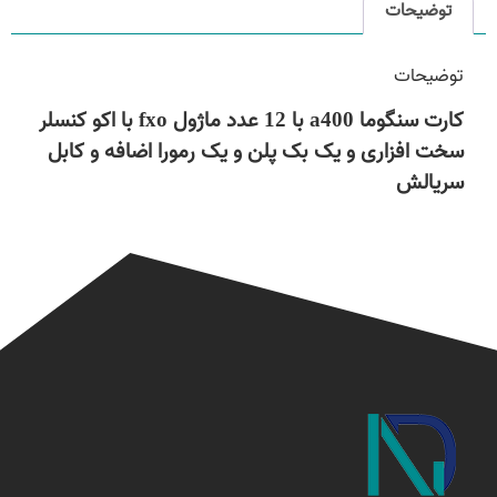
توضیحات
توضیحات
کارت سنگوما a400 با 12 عدد ماژول fxo با اکو کنسلر
سخت افزاری و یک بک پلن و یک رمورا اضافه و کابل
سریالش