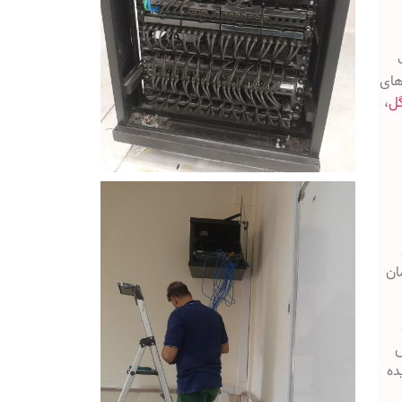
ک
های
ل
،
ان
ش
ده