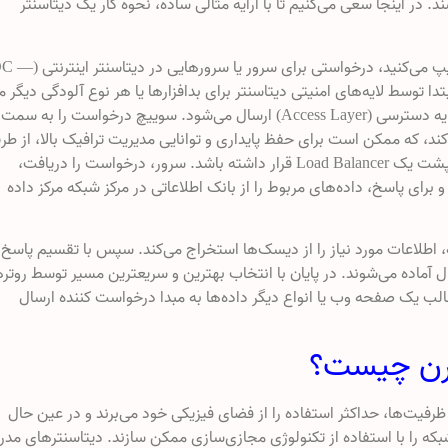
اشند. در اینجا سعی می‌کنیم تا با ارایه مثالی ساده، نحوه کار یک دیتاسنتر
هنگامی که شما یک آدرس اینترنتی را در مرورگر خود تایپ می‌کنید، درخواستی برای سرور یا
ن درخواست ابتدا توسط لایه‌های امنیتی دیتاسنتر برای بدافزارها یا هر نوع آلودگی دیگر 
بررسی قرار می‌گیرد. سپس درخواست به سوییچی در لایه دسترسی (Access Layer) ارسال می‌شود. سوییچ درخواست را ب
ند، که ممکن است برای حفظ پایداری و توانایی مدیریت ترافیک بالا، از طر
تقسیم بار میان خوشه‌ای از سرورها (Server Cluster)، پشت یک Load Balancer قرار داشته باشد. سرور، درخواست را دریافت،
رای پاسخ، داده‌های مربوط را از بانک اطلاعاتی در مرکز شبکه مرکز داده
 اطلاعات مورد نیاز را از دیسک‌ها استخراج می‌کند. سپس با تقسیم پاسخ
الب بسته‌هایی (packages) برای انتقال آماده می‌شوند. در پایان با انتخاب بهترین و سریعترین مسیر توسط روتر
الب یک صفحه وب یا انواع دیگر داده‌ها به مبدا درخواست کننده ارسال
درن چیست؟
 ظرفیت‌ها، حداکثر استفاده را از فضای فیزیکی خود می‌برند و در عین حال
بکه را با استفاده از تکنولوژی مجازی‌سازی ممکن سازند. دیتاسنترهای مدر