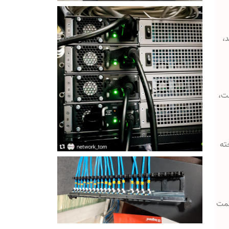
،
ست،
ته
سمت