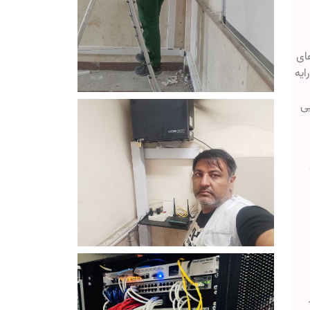
 آتش (Firewalls)، سیستم‌های
ریت ارایه
ایی