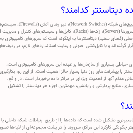
ه دیتاسنتر کدامند؟
دیتاسنترها از اجزا مختلفی مانند روترها (Routers)، سوییچ‌های شبکه (Network Switches)، دیوارهای
امنیتی، سیستم‌های ذخیره‌سازی (Storage Systems)، سرورها (Servers)، رَک‌ها (Racks)، کابل‌ها و سیستم‌های کنترل و مدی
لی (فضای سفید) دیتاسنترها به اینگونه است که سرورهای کامپیوتری به
 طبقه به طبقه داخل کابینت و رک‌هایی (Rack) قرار گرفته‌اند و با کابل‌کشی اصولی و رعایت استانداردهای لازم، در ردیف‌ه
‌های حیاطی بسیاری از سازمان‌ها بر عهده این سرورهای کامپیوتری است،
نتر با پیشرفت‌های روز دنیا بسیار حائز اهمیت است. از این رو، بکارگیری
انی مدام آنها از اهمیت ویژه‌ای در مراکز داده برخوردار است. در واقع،
زی، منابع پردازشی و رایانشی، مهمترین اجزاء هر دیتاسنتر را تشکیل
ند؟
مپیوتری تشکیل شده است که داده‌ها را از طریق ارتباطات شبکه‌ داخلی یا
تر چگونگی کارکرد این مراکز، سرورها را در پشت مجموعه‌ای از لایه‌ها تصور