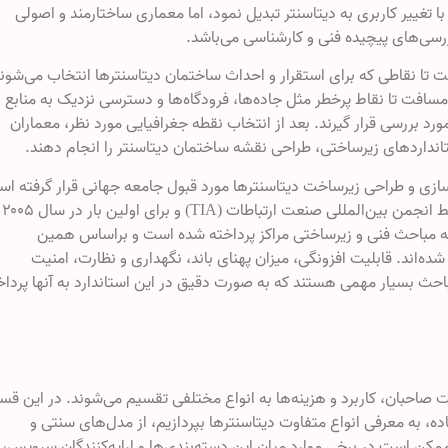
با تغییر کاربری به دیتاسنتر تبدیل نمود، اما معماری ساختارمند و اصولی
ررسی‌های پیچیده فنی و کارشناسی می‌باشد.
ت تا نقاطی که برای استقرار و احداث ساختمان دیتاسنترها انتخاب می‌شوند
 مسافت تا نقاط پرخطر مثل جاده‌ها، فرودگاه‌ها و دسترسی نزدیک به منابع
مورد بررسی قرار گیرند. بعد از انتخاب نقطه جغرافیایی مورد نظر، معماران
ستانداردهای زیرساختی، طراحی نقشه ساختمان دیتاسنتر را انجام دهند.
ه‌سازی و طراحی زیرساخت دیتاسنترها مورد قبول جامعه جهانی قرار گرفته ا
نام دارد. در این استاندارد، که توسط انجمن بین‌المللی صنعت ارتباطات (TIA) و برای اولین بار در سال ۲۰۰۵
 مباحث فنی و زیرساختی مراکز پرداخته شده است و براساس همین
دیتاسنترها به چهار سطح (TIER) تقسیم شده‌اند. قابلیت افزونگی، میزان پهنای باند، نگهداری و نظارت، امنیت
مباحث بسیار مهمی هستند که به صورت دقیق در این استاندارد به آنها پرداخ
 صاحبان، کاربرد و هزینه‌ها به انواع مختلفی تقسیم می‌شوند. در این ق
ده، به معرفی انواع متفاوت دیتاسنترها بپردازیم، از مدل‌های سنتی و
ه ممکن است در برخی موارد میان این دسته‌بندی‌ها و ارایه‌کنندگان سرویس،