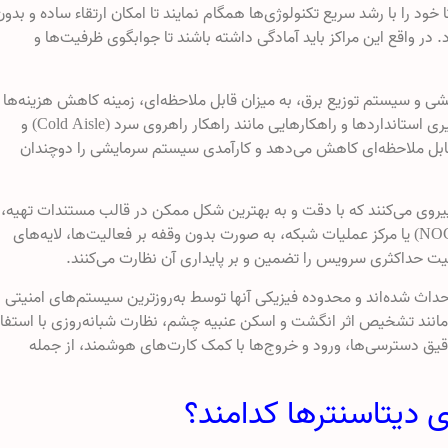
د را با رشد سریع تکنولوژی‌ها همگام ‌نمایند تا امکان ارتقاء ساده و بدون
 واقع این مراکز باید آمادگی داشته باشند تا جوابگوی ظرفیت‌ها و
 و سیستم توزیع برق، به میزان قابل ملاحظه‌ای، زمینه کاهش هزینه‌ها 
مصرف انرژی را فراهم می‌نمایند. به عنوان نمونه، بکارگیری استانداردها و راهکارهایی مانند راهکار راهروی سرد (Cold Aisle) و
 انرژی را تا حد قابل ملاحظه‌ای کاهش می‌دهد و کارآمدی سیستم سرمایشی را دوچندان
پیروی می‌کنند‌ که با دقت و به بهترین شکل ممکن در قالب مستندات تهیه،
تدوین و تنظیم شده‌اند. این مراکز با ایجاد سالن ناک (NOC) یا مرکز عملیات شبکه، به صورت بدون وقفه بر فعالیت‌ها، لایه‎‌های
ت حداکثری سرویس را تضمین و بر پایداری آن نظارت می‌کنند.
داث شده‌اند و محدوده فیزیکی آنها توسط به‌روزترین سیستم‌های امنیتی
نند تشخیص اثر انگشت و اسکن عنبیه چشم، نظارت شبانه‌روزی با استفا
CCTV) و همچنین کنترل دقیق دسترسی‌ها، ورود و خروج‌ها با کمک کارت‌های هوشمند، از جمله
ی دیتاسنترها کدامند؟