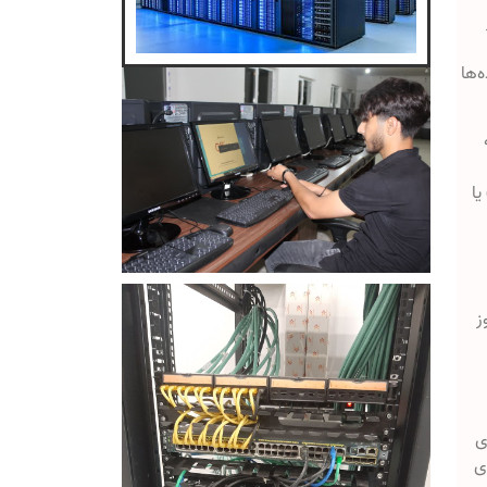
‌ها
یا
ز
ازهای
ی