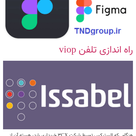
راه اندازی تلفن viop
هنگامی‌که الستیکس توسط شرکت ۳CX خریداری شد، هسته آن از