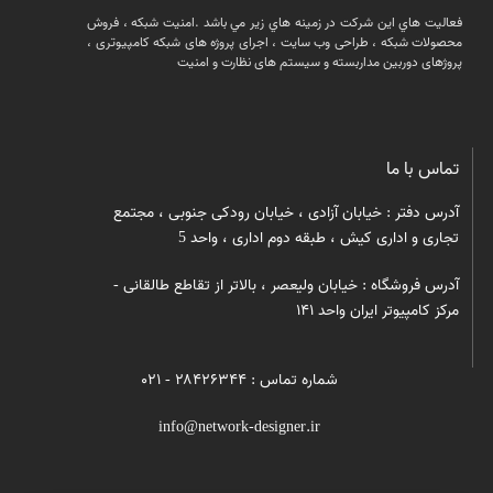
فعالیت هاي اين شركت در زمينه هاي زير مي باشد .امنيت شبكه ، فروش
محصولات شبكه ، طراحی وب سایت ، اجرای پروژه های شبکه کامپیوتری ،
پروژهای دوربین مداربسته و سیستم های نظارت و امنیت
تماس با ما
آدرس دفتر : خیابان آزادی ، خیابان رودکی جنوبی ، مجتمع
تجاری و اداری کیش ، طبقه دوم اداری ، واحد 5
آدرس فروشگاه : خیابان ولیعصر ، بالاتر از تقاطع طالقانی -
مرکز کامپیوتر ایران واحد ۱۴۱
شماره تماس : ۲۸۴۲۶۳۴۴ - ۰۲۱
info@network-designer.ir