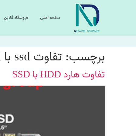
صفحه اصلی
فروشگاه آنلاین
برچسب:
تفاوت ssd با hdd
تفاوت هارد HDD با SSD