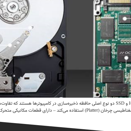
تفاوت هارد HDD با SSD مقدمه هارد دیسک‌های HDD و SSD دو نوع اصلی حافظه ذخیره‌سازی در کامپی