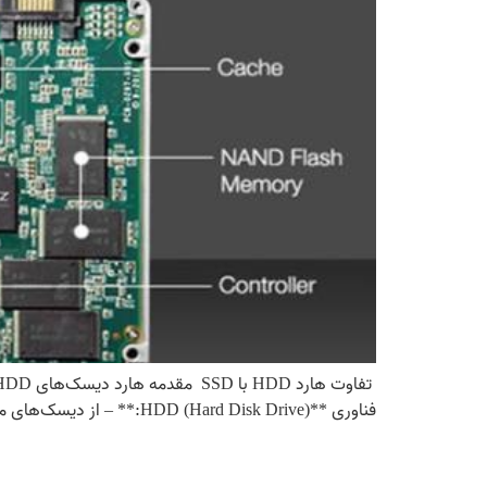
فناوری **HDD (Hard Disk Drive):** – از دیسک‌های مغناطیسی چرخان (Platter) استفاده می‌کند – دارای قطعات مکانیکی متحرک مانند هد خواندن/نوشتن – داده‌ها به صورت […]