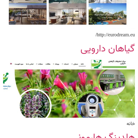
http://eurodream.eu/
گیاهان دارویی
خانه
هلدینگ هارمونی